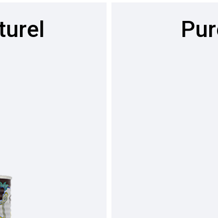
turel
Pur