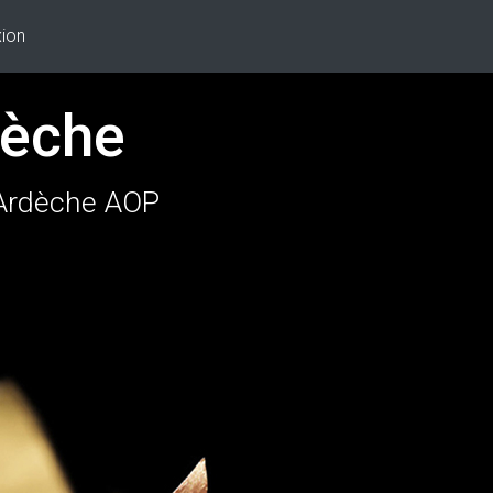
ion
dèche
'Ardèche AOP