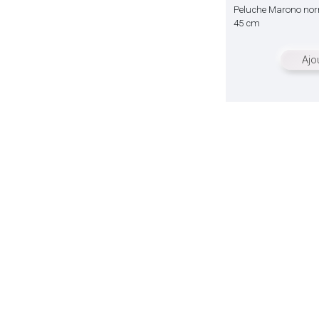
Peluche Marono no
45 cm
Ajo