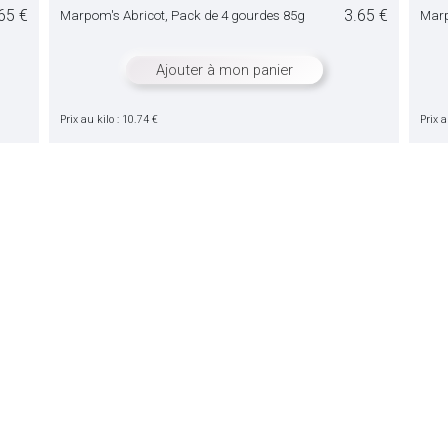
65 €
3.65 €
Marpom's Abricot, Pack de 4 gourdes 85g
Marp
Ajouter à mon panier
Prix au kilo : 10.74 €
Prix a