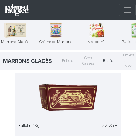
Marrons Glacés
Crème de Marrons
Marpom's
Purée d
Entiers
Gros
MARRONS GLACÉS
Brisés
Entiers
sous
Cassés
vide
32.25 €
Ballotin 1Kg