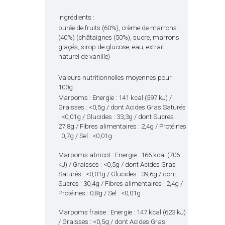
Ingrédients :
purée de fruits (60%), crème de marrons
(40%) (châtaignes (50%), sucre, marrons
glaçés, sirop de glucose, eau, extrait
naturel de vanille)
Valeurs nutritionnelles moyennes pour
100g :
Marpoms : Energie : 141 kcal (597 kJ) /
Graisses : <0,5g / dont Acides Gras Saturés
: <0,01g / Glucides : 33,3g / dont Sucres :
27,8g / Fibres alimentaires : 2,4g / Protéines
: 0,7g / Sel : <0,01g
Marpoms abricot : Energie : 166 kcal (706
kJ) / Graisses : <0,5g / dont Acides Gras
Saturés : <0,01g / Glucides : 39,6g / dont
Sucres : 30,4g / Fibres alimentaires : 2,4g /
Protéines : 0,8g / Sel : <0,01g
Marpoms fraise : Energie : 147 kcal (623 kJ)
/ Graisses : <0,5g / dont Acides Gras