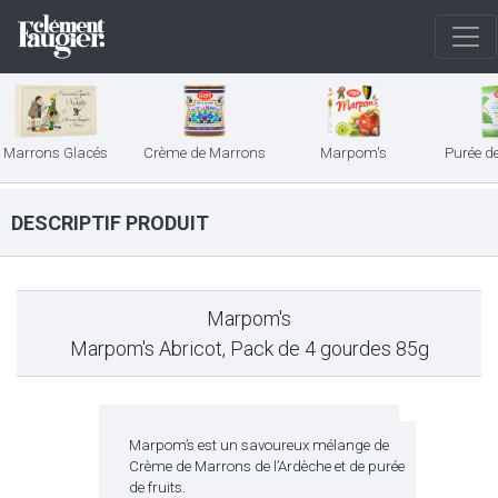
Marrons Glacés
Crème de Marrons
Marpom's
Purée d
DESCRIPTIF PRODUIT
Marpom's
Marpom's Abricot, Pack de 4 gourdes 85g
Marpom’s est un savoureux mélange de
Crème de Marrons de l’Ardèche et de purée
de fruits.