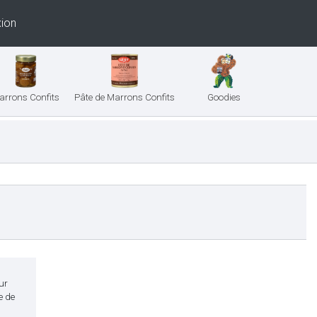
ion
arrons Confits
Pâte de Marrons Confits
Goodies
ur
e de