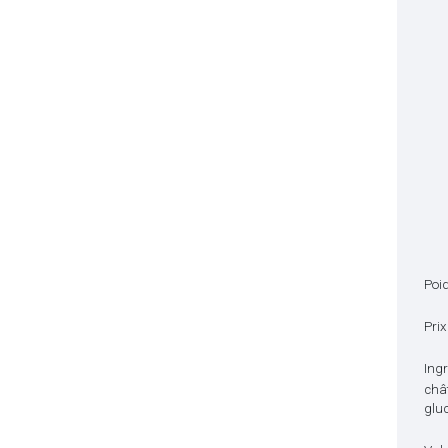
Poid
Prix
Ingr
chât
gluc