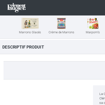
Marrons Glacés
Crème de Marrons
Marpom's
DESCRIPTIF PRODUIT
La 
Clém
sa c