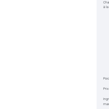
Cha
à l
Poid
Prix
Ingr
marr